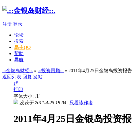
注册
登录
论坛
搜索
岛主QQ
帮助
导航
.::金银岛财经::.
»
.::投资回顾::.
» 2011年4月25日金银岛投资报告
返回列表
回复
发帖
#
1
打印
T
字体大小:
t
发表于 2011-4-25 18:04
|
只看该作者
2011年4月25日金银岛投资