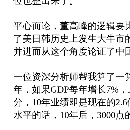
位也整出来了。
平心而论，董高峰的逻辑要
了美日韩历史上发生大牛市
并进而从这个角度论证了中
一位资深分析师帮我算了一
年，如果
GDP
每年增长
7%
，
分，
10
年业绩即是现在的
2.6
水平的话，
10
年后，
3000
点