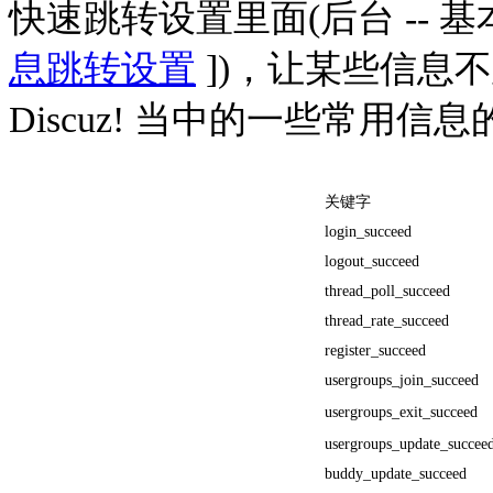
快速跳转设置里面(后台 -- 基本
息跳转设置
])，让某些信息
Discuz! 当中的一些常用信息
关键字
login_succeed
logout_succeed
thread_poll_succeed
thread_rate_succeed
register_succeed
usergroups_join_succeed
usergroups_exit_succeed
usergroups_update_succee
buddy_update_succeed